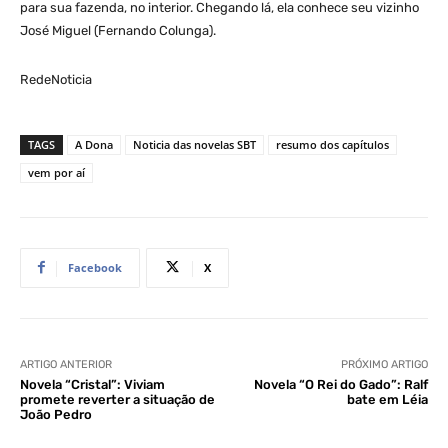
para sua fazenda, no interior. Chegando lá, ela conhece seu vizinho
José Miguel (Fernando Colunga).
RedeNoticia
TAGS
A Dona
Noticia das novelas SBT
resumo dos capítulos
vem por aí
Facebook
X
ARTIGO ANTERIOR
PRÓXIMO ARTIGO
Novela “Cristal”: Viviam
Novela “O Rei do Gado”: Ralf
promete reverter a situação de
bate em Léia
João Pedro