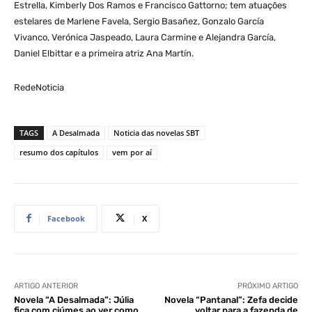
Estrella, Kimberly Dos Ramos e Francisco Gattorno; tem atuações
estelares de Marlene Favela, Sergio Basañez, Gonzalo García
Vivanco, Verónica Jaspeado, Laura Carmine e Alejandra García,
Daniel Elbittar e a primeira atriz Ana Martín.
RedeNoticia
TAGS
A Desalmada
Noticia das novelas SBT
resumo dos capítulos
vem por aí
Facebook
X
ARTIGO ANTERIOR
PRÓXIMO ARTIGO
Novela “A Desalmada”: Júlia
Novela “Pantanal”: Zefa decide
fica com ciúmes ao ver como
voltar para a fazenda de