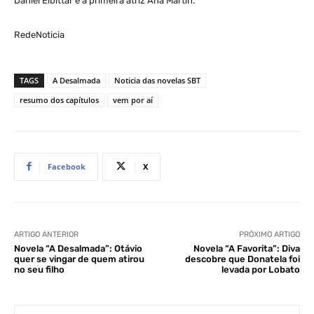
Daniel Elbittar e a primeira atriz Ana Martín.
RedeNoticia
TAGS
A Desalmada
Noticia das novelas SBT
resumo dos capítulos
vem por aí
Facebook
X
ARTIGO ANTERIOR
PRÓXIMO ARTIGO
Novela “A Desalmada”: Otávio
Novela “A Favorita”: Diva
quer se vingar de quem atirou
descobre que Donatela foi
no seu filho
levada por Lobato