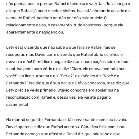
não pensar assim porque Rafael é teimoso e vai lutar. Julia chega e
diz que Rafael já pode receber visitas. Isa está chorando ao lado da
cama de Rafael, pedindo perdão por não cuidar dele. O
relacionamento deles, o casamento, tudo aconteceu porque ela
aparentemente o negligenciou.
Lety está dizendo que não sabe o que fará se Rafael não se
recuperar, mas David corre dizendo que Rafael abriu os olhos e
moveu a mão! O médico chega e diz que suas reações são um bom
sinal. Isa pede para vê-lo e ele diz: “Claro, ele estava pedindo por
você!” Isa fica surpresa e diz “Sério?” e o médico diz “Você é a
Fernanda?” Isa diz que é sua noiva e Otávio concorda, mas diz que
Lety precisa vê-lo primeiro. Otávio concorda em apoiar Isa na
reconciliação com Rafael e, dessa vez, ele vai até pagar o
casamento!
Na manhã seguinte, Fernanda está conversando com seu cavalo.
David aparece e diz que Rafael acordou. Clara fica feliz com isso.
Fernanda começa a se afastar e David diz que não sabe o que