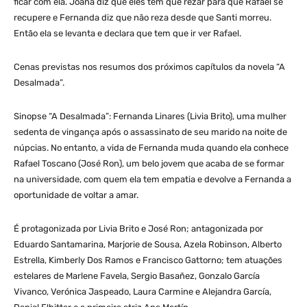
ficar com ela. Joana diz que eles têm que rezar para que Rafael se
recupere e Fernanda diz que não reza desde que Santi morreu.
Então ela se levanta e declara que tem que ir ver Rafael.
Cenas previstas nos resumos dos próximos capítulos da novela “A
Desalmada”.
Sinopse “A Desalmada”: Fernanda Linares (Livia Brito), uma mulher
sedenta de vingança após o assassinato de seu marido na noite de
núpcias. No entanto, a vida de Fernanda muda quando ela conhece
Rafael Toscano (José Ron), um belo jovem que acaba de se formar
na universidade, com quem ela tem empatia e devolve a Fernanda a
oportunidade de voltar a amar.
É protagonizada por Livia Brito e José Ron; antagonizada por
Eduardo Santamarina, Marjorie de Sousa, Azela Robinson, Alberto
Estrella, Kimberly Dos Ramos e Francisco Gattorno; tem atuações
estelares de Marlene Favela, Sergio Basañez, Gonzalo García
Vivanco, Verónica Jaspeado, Laura Carmine e Alejandra García,