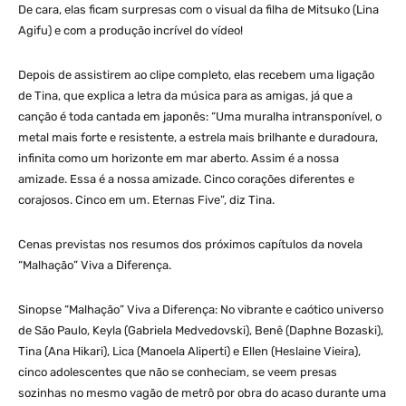
De cara, elas ficam surpresas com o visual da filha de Mitsuko (Lina
Agifu) e com a produção incrível do vídeo!
Depois de assistirem ao clipe completo, elas recebem uma ligação
de Tina, que explica a letra da música para as amigas, já que a
canção é toda cantada em japonês: “Uma muralha intransponível, o
metal mais forte e resistente, a estrela mais brilhante e duradoura,
infinita como um horizonte em mar aberto. Assim é a nossa
amizade. Essa é a nossa amizade. Cinco corações diferentes e
corajosos. Cinco em um. Eternas Five”, diz Tina.
Cenas previstas nos resumos dos próximos capítulos da novela
“Malhação” Viva a Diferença.
Sinopse “Malhação” Viva a Diferença: No vibrante e caótico universo
de São Paulo, Keyla (Gabriela Medvedovski), Benê (Daphne Bozaski),
Tina (Ana Hikari), Lica (Manoela Aliperti) e Ellen (Heslaine Vieira),
cinco adolescentes que não se conheciam, se veem presas
sozinhas no mesmo vagão de metrô por obra do acaso durante uma