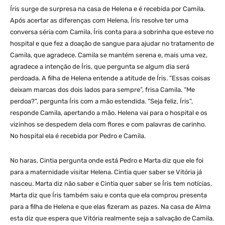
Íris surge de surpresa na casa de Helena e é recebida por Camila.
Após acertar as diferenças com Helena, Íris resolve ter uma
conversa séria com Camila. Íris conta para a sobrinha que esteve no
hospital e que fez a doação de sangue para ajudar no tratamento de
Camila, que agradece. Camila se mantém serena e, mais uma vez,
agradece a intenção de Íris, que pergunta se algum dia será
perdoada. A filha de Helena entende a atitude de Íris. “Essas coisas
deixam marcas dos dois lados para sempre”, frisa Camila. “Me
perdoa?”, pergunta Íris com a mão estendida. “Seja feliz, Íris”,
responde Camila, apertando a mão. Helena vai para o hospital e os
vizinhos se despedem dela com flores e com palavras de carinho.
No hospital ela é recebida por Pedro e Camila.
No haras, Cintia pergunta onde está Pedro e Marta diz que ele foi
para a maternidade visitar Helena. Cintia quer saber se Vitória já
nasceu. Marta diz não saber e Cintia quer saber se Íris tem notícias.
Marta diz que Íris também saiu e conta que ela comprou presenta
para a filha de Helena e que elas fizeram as pazes. Na casa de Alma
esta diz que espera que Vitória realmente seja a salvação de Camila.