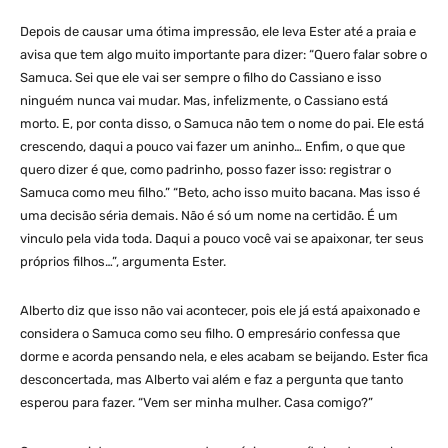
Depois de causar uma ótima impressão, ele leva Ester até a praia e
avisa que tem algo muito importante para dizer: “Quero falar sobre o
Samuca. Sei que ele vai ser sempre o filho do Cassiano e isso
ninguém nunca vai mudar. Mas, infelizmente, o Cassiano está
morto. E, por conta disso, o Samuca não tem o nome do pai. Ele está
crescendo, daqui a pouco vai fazer um aninho… Enfim, o que que
quero dizer é que, como padrinho, posso fazer isso: registrar o
Samuca como meu filho.” “Beto, acho isso muito bacana. Mas isso é
uma decisão séria demais. Não é só um nome na certidão. É um
vinculo pela vida toda. Daqui a pouco você vai se apaixonar, ter seus
próprios filhos…”, argumenta Ester.
Alberto diz que isso não vai acontecer, pois ele já está apaixonado e
considera o Samuca como seu filho. O empresário confessa que
dorme e acorda pensando nela, e eles acabam se beijando. Ester fica
desconcertada, mas Alberto vai além e faz a pergunta que tanto
esperou para fazer. “Vem ser minha mulher. Casa comigo?”