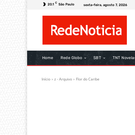
C
20.1
São Paulo
sexta-feira, agosto 7, 2026
Home
Rede Globo
SBT
TNT Novela
Início
z - Arquivo
Flor do Caribe