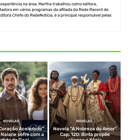
xperiência na área, Martha trabalhou como editora,
adora em vários programas da afiliada da Rede Record de
itora Chefe do RedeNotícia, é a principal responsável pelas
NOVELAS
NOVELAS
Coração Acelerado”
Novela “A Nobreza do Amor”
: Naiane sofre com a
Cap. 120: Binta propõe
rtida de Gael
aliança a Kênia