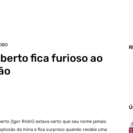
OBO
R
lberto fica furioso ao
ão
Ú
erto (Igor Rickli) estava certo que seu nome jamais
explosão da mina e fica surpreso quando recebe uma