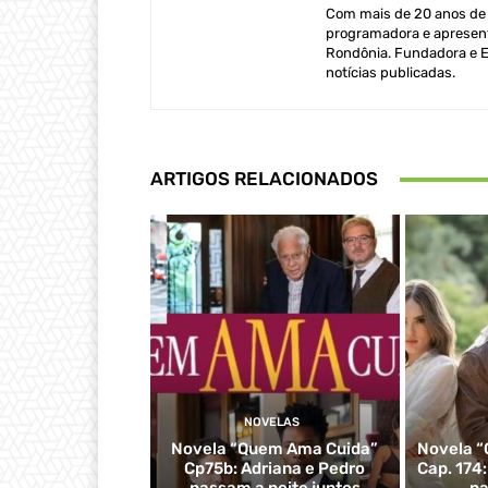
Com mais de 20 anos de e
programadora e apresent
Rondônia. Fundadora e Ed
notícias publicadas.
ARTIGOS RELACIONADOS
NOVELAS
Novela “Quem Ama Cuida”
Novela “
Cp75b: Adriana e Pedro
Cap. 174
passam a noite juntos
pa