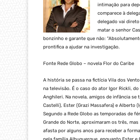
intimação para dep
comparece à delega
delegado vai direto
matar o senhor Cass
bonzinho e garante que não: “Absolutamente
prontifica a ajudar na investigação.
Fonte Rede Globo – novela Flor do Caribe
A história se passa na fictícia Vila dos Vent
na televisão. É o caso do ator Igor Rickli, 
Anghileri. Na novela, amigos de infância se
Castelli), Ester (Grazi Massafera) e Alberto 
Segundo a Rede Globo as temporadas de féri
Grande do Norte, aproximaram os três, mas 
afasta por alguns anos para receber a form
pela família Albuquerque, enquanto Ester e