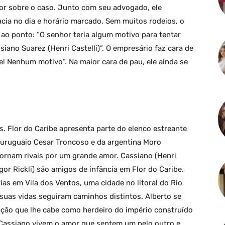
or sobre o caso. Junto com seu advogado, ele
cia no dia e horário marcado. Sem muitos rodeios, o
 ao ponto: “O senhor teria algum motivo para tentar
iano Suarez (Henri Castelli)”. O empresário faz cara de
! Nenhum motivo”. Na maior cara de pau, ele ainda se
os. Flor do Caribe apresenta parte do elenco estreante
do uruguaio Cesar Troncoso e da argentina Moro
 tornam rivais por um grande amor. Cassiano (Henri
(Igor Rickli) são amigos de infância em Flor do Caribe.
as em Vila dos Ventos, uma cidade no litoral do Rio
suas vidas seguiram caminhos distintos. Alberto se
ação que lhe cabe como herdeiro do império construído
 Cassiano vivem o amor que sentem um pelo outro e