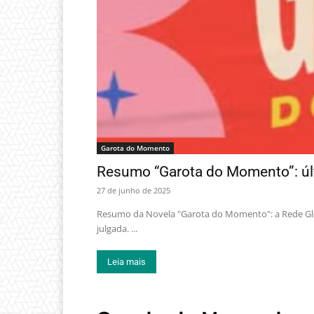
Garota do Momento
Resumo “Garota do Momento”: últ
27 de junho de 2025
Resumo da Novela "Garota do Momento": a Rede Gl
julgada. ...
Leia mais