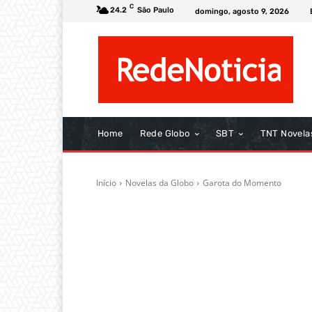
C
24.2
São Paulo
domingo, agosto 9, 2026
Home
Rede Globo
SBT
TNT Novela
Início
Novelas da Globo
Garota do Momento