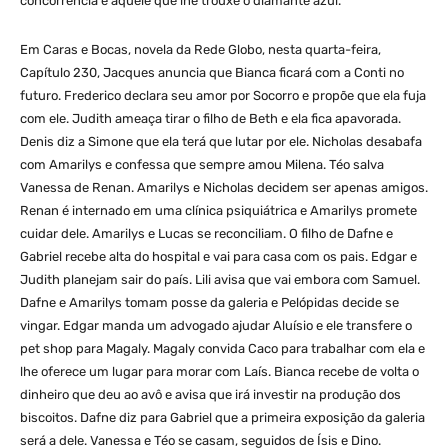
concorrência é aquele que lhe trouxe o diamante azul.
Em Caras e Bocas, novela da Rede Globo, nesta quarta-feira,
Capítulo 230, Jacques anuncia que Bianca ficará com a Conti no
futuro. Frederico declara seu amor por Socorro e propõe que ela fuja
com ele. Judith ameaça tirar o filho de Beth e ela fica apavorada.
Denis diz a Simone que ela terá que lutar por ele. Nicholas desabafa
com Amarilys e confessa que sempre amou Milena. Téo salva
Vanessa de Renan. Amarilys e Nicholas decidem ser apenas amigos.
Renan é internado em uma clínica psiquiátrica e Amarilys promete
cuidar dele. Amarilys e Lucas se reconciliam. O filho de Dafne e
Gabriel recebe alta do hospital e vai para casa com os pais. Edgar e
Judith planejam sair do país. Lili avisa que vai embora com Samuel.
Dafne e Amarilys tomam posse da galeria e Pelópidas decide se
vingar. Edgar manda um advogado ajudar Aluísio e ele transfere o
pet shop para Magaly. Magaly convida Caco para trabalhar com ela e
lhe oferece um lugar para morar com Laís. Bianca recebe de volta o
dinheiro que deu ao avô e avisa que irá investir na produção dos
biscoitos. Dafne diz para Gabriel que a primeira exposição da galeria
será a dele. Vanessa e Téo se casam, seguidos de Ísis e Dino.