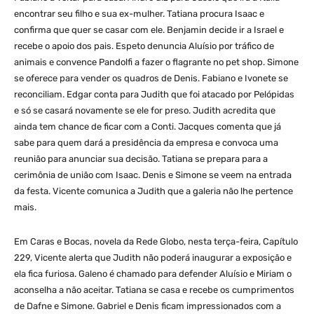
encontrar seu filho e sua ex-mulher. Tatiana procura Isaac e
confirma que quer se casar com ele. Benjamin decide ir a Israel e
recebe o apoio dos pais. Espeto denuncia Aluísio por tráfico de
animais e convence Pandolfi a fazer o flagrante no pet shop. Simone
se oferece para vender os quadros de Denis. Fabiano e Ivonete se
reconciliam. Edgar conta para Judith que foi atacado por Pelópidas
e só se casará novamente se ele for preso. Judith acredita que
ainda tem chance de ficar com a Conti. Jacques comenta que já
sabe para quem dará a presidência da empresa e convoca uma
reunião para anunciar sua decisão. Tatiana se prepara para a
cerimônia de união com Isaac. Denis e Simone se veem na entrada
da festa. Vicente comunica a Judith que a galeria não lhe pertence
mais.
Em Caras e Bocas, novela da Rede Globo, nesta terça-feira, Capítulo
229, Vicente alerta que Judith não poderá inaugurar a exposição e
ela fica furiosa. Galeno é chamado para defender Aluísio e Miriam o
aconselha a não aceitar. Tatiana se casa e recebe os cumprimentos
de Dafne e Simone. Gabriel e Denis ficam impressionados com a