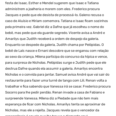
festa de Isaac. Esther e Mendel sugerem que Isaac e Tatiana
administrem a joalheria e morem com eles. Frederico procura
Jacques e pede que ele desista de processá-lo. Galeno recusa o
caso de Aluísio e Miriam comemora. Tatiana e Isaac ficam sozinhos
pela primeira vez. Gabriel diz a Dafne que já escolheu o nome do
bebê, mas pede que ela guarde segredo. Vicente avisa a André e
Amarilys que Judith receberá a ordem de despejo da galeria.
Enquanto se despede da galeria, Judith chama por Pelópidas. O
bebê de Laís nasce e Ernani descobre que se enganou com relação
ao sexo da criança. Milena participa do concurso da hípica e vence,
para surpresa de Nicholas. Pelópidas surge e Judith pede que ele
destrua Dafne quando ela assumir a galeria. Amarilys encontra
Nicholas e o convida para jantar. Samuel avisa André que vai sair do
restaurante para fazer uma turnê de tango com Lili. Renan volta a
trabalhar e fica sabendo que Vanessa irá se casar. Frederico procura
Socorro para lhe pedir perdão. Renan invade a casa de Fabiano e
surpreende Vanessa. Milena diz a Piedade que não tem mais
esperança de ficar com Nicholas. Amarilys tenta se aproximar de
Nicholas, mas ele a rejeita. Jacques revela que o vencedor da