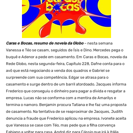
Caras e Bocas, resumo de novela da Globo
– nesta semana
Vanessa e Téo se casam, seguidos de Ísis e Dino. Mercedes pega o
buquê e Adenor a pede em casamento. Em Caras e Bocas, novela da
Rede Globo, nesta segunda-feira, Capítulo 228, Dafne conta para o
avô que está negociando a venda dos quadros e Gabriel se
surpreende com sua competência. Edgar se atrasa para o
casamento e surge dentro de um barril atordoado. Jacques informa
Frederico que conseguiu o dinheiro para pagar a dívida e resgatar a
empresa. Lucas não se conforma com a mentira de Amarilys e
termina o namoro. Benjamin procura Tatiana e lhe faz uma proposta
de casamento. Na tentativa de se reaproximar de Jacques, Judith
denuncia a fraude que Frederico aplicou na empresa. Ivonete aceita
que Vanessa se case com Téo, mas pede que a filha convença
Fabiano a voltar para casa. André diz para Cássio que irá à Itália