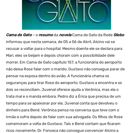
Cama de Gato
– o
resumo
da
novela
Cama de Gato da Rede
Globo
informou que nesta semana, de 05 a 06 de Abril, Alcino vai se
recusar a voltar para o hospital. Mesmo doente ele se declara para
Mari, eles se beijam e depois choram com a possibilidade dele
morrer. Em Cama de Gato capítulo 157, a funcionária do aeroporto
não deixa Rose falar com o marido. Gustavo não consegue parar de
pensar na esposa dentro do avião. A funcionária chama os
seguranças para tirar Rose do aeroporto. Gustavo a encontra e os
dois se reconciliam. Juvenal oferece ajuda a Verônica, mas ela o
trata mal e o manda embora. Pedro diz a Érica que precisa de um
tempo para se apaixonar por ela. Juvenal conta que devolveu o
dinheiro para Bené. Verônica pensa na conversa que teve com o
irmão e sofre depois de falar com sua advogada. Os filhos de Rose
comemoram a volta de Gustavo. Taís e Bené contam que ficaram
ricos novamente. Dr. Fonseca não consegue convencer Alcino a