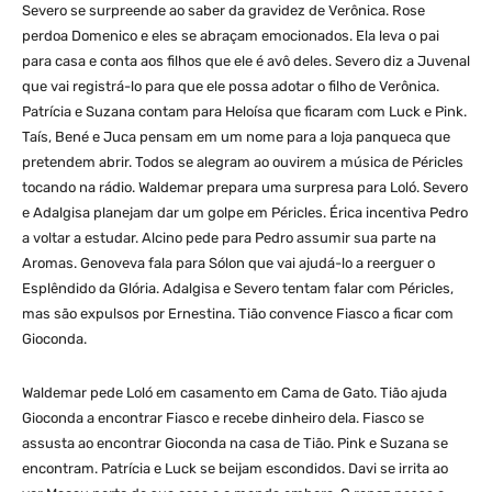
Severo se surpreende ao saber da gravidez de Verônica. Rose
perdoa Domenico e eles se abraçam emocionados. Ela leva o pai
para casa e conta aos filhos que ele é avô deles. Severo diz a Juvenal
que vai registrá-lo para que ele possa adotar o filho de Verônica.
Patrícia e Suzana contam para Heloísa que ficaram com Luck e Pink.
Taís, Bené e Juca pensam em um nome para a loja panqueca que
pretendem abrir. Todos se alegram ao ouvirem a música de Péricles
tocando na rádio. Waldemar prepara uma surpresa para Loló. Severo
e Adalgisa planejam dar um golpe em Péricles. Érica incentiva Pedro
a voltar a estudar. Alcino pede para Pedro assumir sua parte na
Aromas. Genoveva fala para Sólon que vai ajudá-lo a reerguer o
Esplêndido da Glória. Adalgisa e Severo tentam falar com Péricles,
mas são expulsos por Ernestina. Tião convence Fiasco a ficar com
Gioconda.
Waldemar pede Loló em casamento em Cama de Gato. Tião ajuda
Gioconda a encontrar Fiasco e recebe dinheiro dela. Fiasco se
assusta ao encontrar Gioconda na casa de Tião. Pink e Suzana se
encontram. Patrícia e Luck se beijam escondidos. Davi se irrita ao