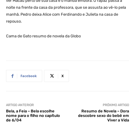
ver Macau perto de sua casa e o manda embora. O rapaz passa a
noite na frente da casa da professora, que se assusta ao vê-lo pela
manhã. Pedro deixa Alice com Ferdinando e Julieta na casa de
repouso.
Cama de Gato resumo de novela da Globo
Facebook
X
ARTIGO ANTERIOR
PRÓXIMO ARTIGO
Bela, a Feia – Bela escolhe
Resumo de Novela – Dora
nome para o filho no capítulo
descobre sexo do bebê em
de 6/04
Viver a Vida